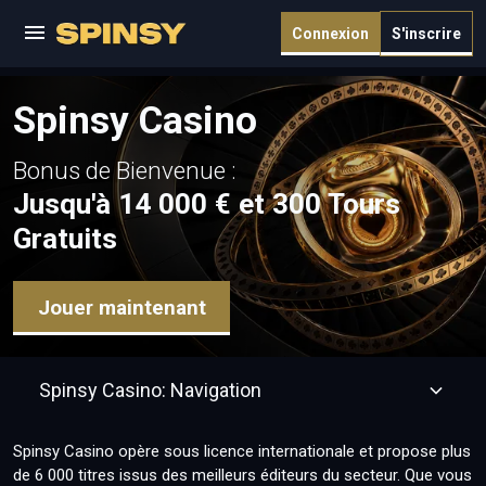
Connexion
S'inscrire
Spinsy Casino
Bonus de Bienvenue :
Jusqu'à 14 000 € et 300 Tours
Gratuits
Jouer maintenant
Spinsy Casino: Navigation
Spinsy Casino: Navigation
Vue d'ensemble : ce qu'il faut savoir sur Spinsy
Spinsy Casino opère sous licence internationale et propose plus
Chiffres clés et points forts
de 6 000 titres issus des meilleurs éditeurs du secteur. Que vous
Avantages et inconvénients de Spinsy Casino