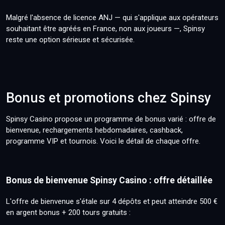
Malgré l'absence de licence ANJ — qui s'applique aux opérateurs
souhaitant être agréés en France, non aux joueurs —, Spinsy
reste une option sérieuse et sécurisée.
Bonus et promotions chez Spinsy
Spinsy Casino propose un programme de bonus varié : offre de
bienvenue, rechargements hebdomadaires, cashback,
programme VIP et tournois. Voici le détail de chaque offre.
Bonus de bienvenue Spinsy Casino : offre détaillée
L'offre de bienvenue s'étale sur 4 dépôts et peut atteindre 500 €
en argent bonus + 200 tours gratuits :