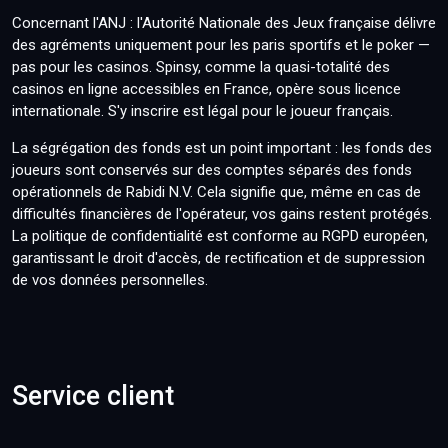
Concernant l'ANJ : l'Autorité Nationale des Jeux française délivre
des agréments uniquement pour les paris sportifs et le poker —
pas pour les casinos. Spinsy, comme la quasi-totalité des
casinos en ligne accessibles en France, opère sous licence
internationale. S'y inscrire est légal pour le joueur français.
La ségrégation des fonds est un point important : les fonds des
joueurs sont conservés sur des comptes séparés des fonds
opérationnels de Rabidi N.V. Cela signifie que, même en cas de
difficultés financières de l'opérateur, vos gains restent protégés.
La politique de confidentialité est conforme au RGPD européen,
garantissant le droit d'accès, de rectification et de suppression
de vos données personnelles.
Service client