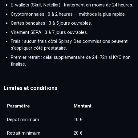
E-wallets (Skrill, Neteller) : traitement en moins de 24 heures.
Cryptomonnaies : 0 à 2 heures — méthode la plus rapide.
Cartes bancaires : 3 à 5 jours ouvrables.
Virement SEPA : 3 à 7 jours ouvrables.
Frais : aucun frais côté Spinsy. Des commissions peuvent
s'appliquer côté prestataire.
Premier retrait : délai supplémentaire de 24–72h si KYC non
finalisé.
Limites et conditions
Paramètre
Montant
Dépôt minimum
10 €
Retrait minimum
20 €