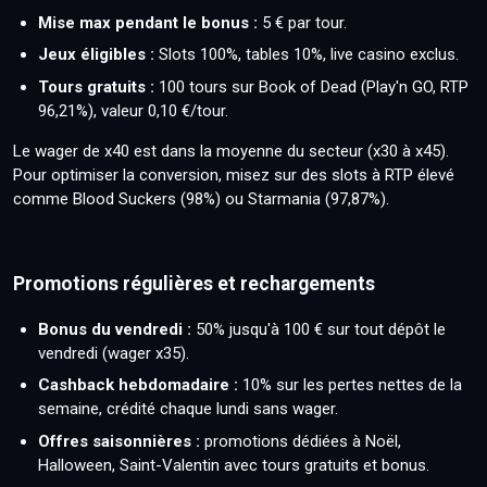
Mise max pendant le bonus :
5 € par tour.
Jeux éligibles :
Slots 100%, tables 10%, live casino exclus.
Tours gratuits :
100 tours sur Book of Dead (Play'n GO, RTP
96,21%), valeur 0,10 €/tour.
Le wager de x40 est dans la moyenne du secteur (x30 à x45).
Pour optimiser la conversion, misez sur des slots à RTP élevé
comme Blood Suckers (98%) ou Starmania (97,87%).
Promotions régulières et rechargements
Bonus du vendredi :
50% jusqu'à 100 € sur tout dépôt le
vendredi (wager x35).
Cashback hebdomadaire :
10% sur les pertes nettes de la
semaine, crédité chaque lundi sans wager.
Offres saisonnières :
promotions dédiées à Noël,
Halloween, Saint-Valentin avec tours gratuits et bonus.