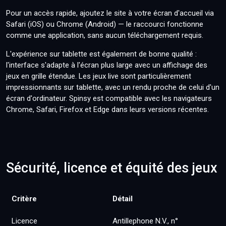
Pour un accès rapide, ajoutez le site à votre écran d'accueil via
Safari (iOS) ou Chrome (Android) — le raccourci fonctionne
comme une application, sans aucun téléchargement requis.
L'expérience sur tablette est également de bonne qualité :
l'interface s'adapte à l'écran plus large avec un affichage des
jeux en grille étendue. Les jeux live sont particulièrement
impressionnants sur tablette, avec un rendu proche de celui d'un
écran d'ordinateur. Spinsy est compatible avec les navigateurs
Chrome, Safari, Firefox et Edge dans leurs versions récentes.
Sécurité, licence et équité des jeux
Critère
Détail
Licence
Antillephone N.V., n°