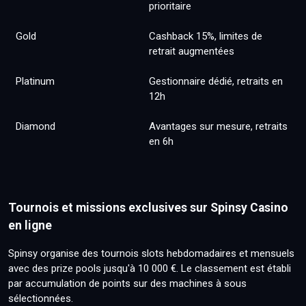
prioritaire
Gold
Cashback 15%, limites de
retrait augmentées
Platinum
Gestionnaire dédié, retraits en
12h
Diamond
Avantages sur mesure, retraits
en 6h
Tournois et missions exclusives sur Spinsy Casino
en ligne
Spinsy organise des tournois slots hebdomadaires et mensuels
avec des prize pools jusqu'à 10 000 €. Le classement est établi
par accumulation de points sur des machines à sous
sélectionnées.