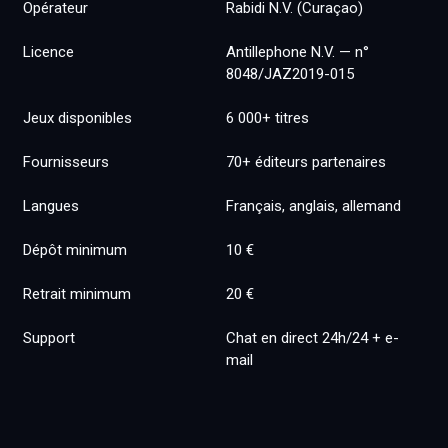
Opérateur
Rabidi N.V. (Curaçao)
Limites et conditions
Expérience mobile du Casino Spinsy
Licence
Antillephone N.V. — n°
Site mobile et application
8048/JAZ2019-015
Sécurité, licence et équité des jeux
Service client
Jeux disponibles
6 000+ titres
Jeu responsable chez Spinsy Casino
Notre verdict sur Spinsy Casino
Fournisseurs
70+ éditeurs partenaires
FAQ - Spinsy Casino
Langues
Français, anglais, allemand
Dépôt minimum
10 €
Retrait minimum
20 €
Support
Chat en direct 24h/24 + e-
mail