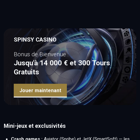
SPINSY CASINO
Bonus de Bienvenue :
Jusqu'à 14 000 € et 300 Tours
Gratuits
Jouer maintenant
Mini-jeux et exclusivités
Crash games :
Aviator (Spribe) et JetX (SmartSoft) — les