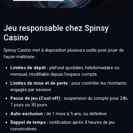
Jeu responsable chez Spinsy
Casino
Spinsy Casino met à disposition plusieurs outils pour jouer de
façon maîtrisée :
Limites de dépôt :
plafond quotidien, hebdomadaire ou
mensuel, modifiable depuis l'espace compte.
Limites de mise et de perte :
pour contrôler les montants
engagés par session.
Pause de jeu (Cool-off) :
suspension du compte pour 24h,
7 jours ou 30 jours.
Auto-exclusion :
de 1 mois à 5 ans, ou définitive.
Rappel de temps :
notification après X heures de jeu
consécutives.