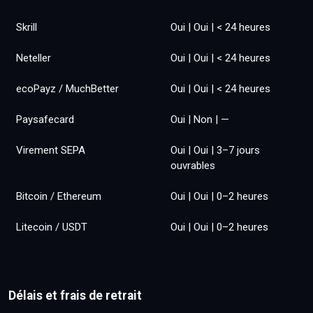
Skrill
Oui | Oui | < 24 heures
Neteller
Oui | Oui | < 24 heures
ecoPayz / MuchBetter
Oui | Oui | < 24 heures
Paysafecard
Oui | Non | —
Virement SEPA
Oui | Oui | 3–7 jours
ouvrables
Bitcoin / Ethereum
Oui | Oui | 0–2 heures
Litecoin / USDT
Oui | Oui | 0–2 heures
Délais et frais de retrait