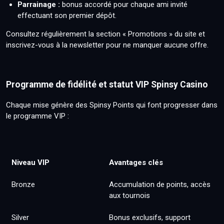
Parrainage :
bonus accordé pour chaque ami invité
effectuant son premier dépôt.
Consultez régulièrement la section « Promotions » du site et
inscrivez-vous à la newsletter pour ne manquer aucune offre.
Programme de fidélité et statut VIP Spinsy Casino
Chaque mise génère des Spinsy Points qui font progresser dans
le programme VIP :
Niveau VIP
Avantages clés
Bronze
Accumulation de points, accès
aux tournois
Silver
Bonus exclusifs, support