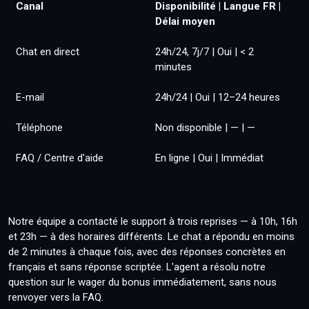
Canal
Disponibilité | Langue FR |
Délai moyen
Chat en direct
24h/24, 7j/7 | Oui | < 2
minutes
E-mail
24h/24 | Oui | 12–24 heures
Téléphone
Non disponible | — | —
FAQ / Centre d'aide
En ligne | Oui | Immédiat
Notre équipe a contacté le support à trois reprises — à 10h, 16h
et 23h — à des horaires différents. Le chat a répondu en moins
de 2 minutes à chaque fois, avec des réponses concrètes en
français et sans réponse scriptée. L'agent a résolu notre
question sur le wager du bonus immédiatement, sans nous
renvoyer vers la FAQ.